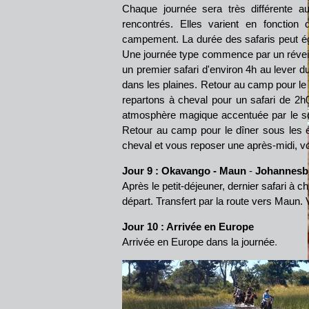
Chaque journée sera très différente a
rencontrés. Elles varient en fonctio
campement. La durée des safaris peut é
Une journée type commence par un réveil m
un premier safari d'environ 4h au lever d
dans les plaines. Retour au camp pour le d
repartons à cheval pour un safari de 
atmosphère magique accentuée par le souf
Retour au camp pour le dîner sous les é
cheval et vous reposer une après-midi, vo
Jour 9 : Okavango
- Maun
-
Johannesb
Après le petit-déjeuner, dernier safari à 
départ. Transfert par la route vers Maun. V
Jour 10 : Arrivée en Europe
Arrivée en Europe dans la journée
.