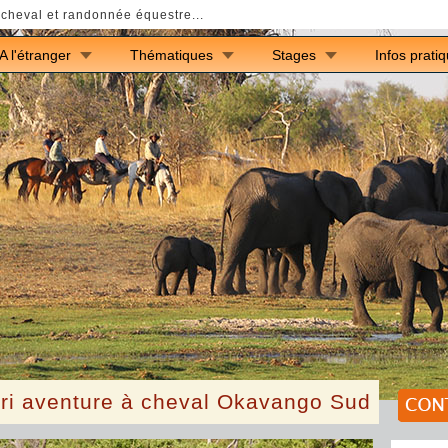
cheval et randonnée équestre...
A l'étranger
Thématiques
Stages
Infos prati
i aventure à cheval Okavango Sud