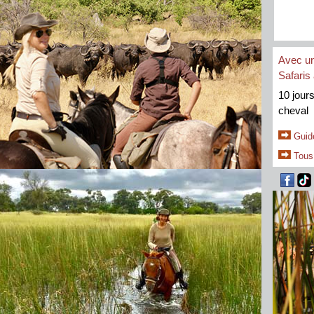
Avec un
Safaris
10 jours
cheval
Guide
Tous