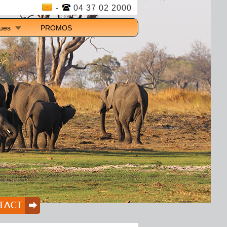
-
04 37 02 2000
ques
PROMOS