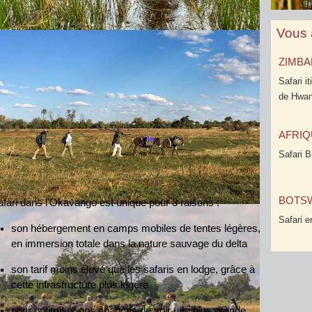
Vous 
ZIMB
Safari i
de Hwa
AFRIQ
Safari 
BOTS
fari dans l'Okavango est unique pour 3 raisons :
Safari 
son hébergement en camps mobiles de tentes légères,
en immersion totale dans la nature sauvage du delta
son tarif moins élevé que les safaris en lodge, grâce à
cette infrastructure plus légère
pour optimiser nos chances de voir une plus grande