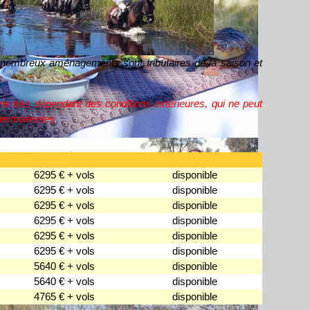
de nombreux aménagements sont tributaires de la saison et
e très dépendant des conditions extérieures, qui ne peut
 permanentes
6295 € + vols
disponible
6295 € + vols
disponible
6295 € + vols
disponible
6295 € + vols
disponible
6295 € + vols
disponible
6295 € + vols
disponible
5640 € + vols
disponible
5640 € + vols
disponible
4765 € + vols
disponible