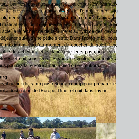
utant par les paysages traversés que par les animaux
n de la présence des animaux et de l'emplacement du
galement fluctuer afin d’observer un maximum d’animaux.
atinal et un petit déjeuner léger afin de pouvoir effectuer
u soleil à la recherche de la faune et au rythme des galops
éjeuner suivit d'une petite sieste. Dans l’après-midi, nous
2h00 maximum jusqu'au moment du coucher du soleil. Une
fle des chevaux et le clapotis de leurs pas dans l’eau !
toiles et nuit sous tente. Si vous ne voulez pasmonter à
us pourrez faire votre safari à pied ou en mokoro.
urg
cheval autour du camp puis retour au camp pour préparer le
ol à destination de l'Europe. Dîner et nuit dans l'avion.