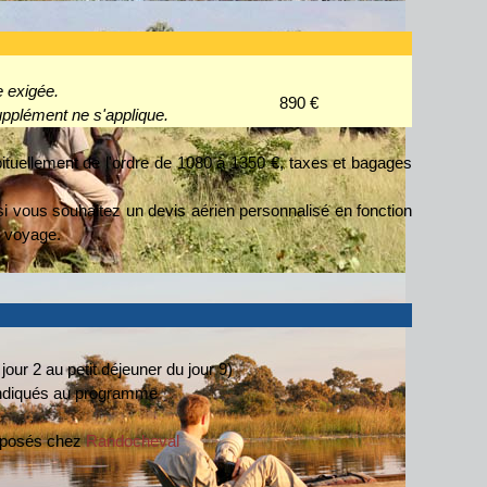
e exigée.
890 €
upplément ne s'applique.
ituellement de l'ordre de 1080 à 1350 €, taxes et bagages
i vous souhaitez un devis aérien personnalisé en fonction
e voyage.
our 2 au petit déjeuner du jour 9)
 indiqués au programme
 déposés chez
Randocheval