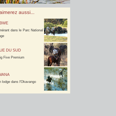
aimerez aussi...
ABWE
tinérant dans le Parc National
nge
UE DU SUD
Big Five Premium
WANA
en lodge dans l'Okavango