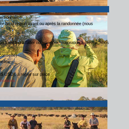
personnalisé
isite de la région avant ou après la randonnée (nous
un transfert à l'aller ou au retour, majoration à prévoir, nous
conseillé)
nelles
ne
0$ USD), à régler sur place
ormations