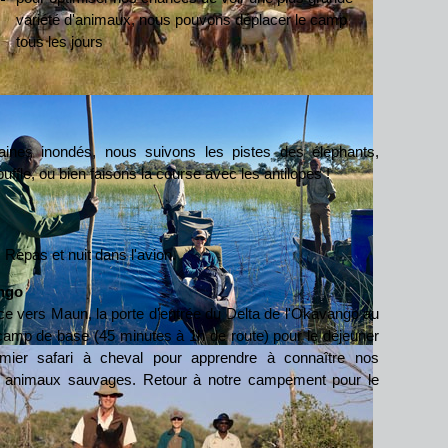
variété d'animaux, nous pouvons déplacer le camp
tous les jours
ines inondés, nous suivons les pistes des éléphants,
ffle, ou bien faisons la course avec les antilopes !
Repas et nuit dans l'avion.
ango
e vers Maun, la porte d'entrée du Delta de l'Okavango au
camp de base (45 minutes à 1h de route) pour le déjeuner
premier safari à cheval pour apprendre à connaître nos
s animaux sauvages. Retour à notre campement pour le