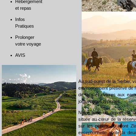
Hébergement
et repas
Infos
Pratiques
Prolonger
votre voyage
AVIS
Au sud-ouest de la Serbie, v
environnement préservé de f
de lacs et rivières aux eaux 
jolis villages typiques.
Notre base de départ est u
située au cœur de la réserve
sur les pentes du mont Zla
exceptionnelle abrite la de