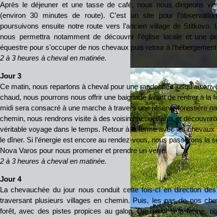
Après le déjeuner et une tasse de café, nous nous dirigeons ver
(environ 30 minutes de route). C’est un site pour l’observati
poursuivons ensuite notre route vers l’ancien village de Stitkovo. 
nous permettra notamment de découvrir l’église locale et une pet
équestre pour s'occuper de nos chevaux puis retour à l'hébergement po
2 à 3 heures à cheval en matinée.
Jour 3
Ce matin, nous repartons à cheval pour une randonnée jusqu’aux rive
chaud, nous pourrons nous offrir une baignade avant de rentrer à la f
midi sera consacré à une marche à travers une réserve forestière natu
chemin, nous rendrons visite à des voisins accueillants et découvri
véritable voyage dans le temps. Retour à la ferme avec les chevaux
le dîner. Si l’énergie est encore au rendez-vous, nous passerons la so
Nova Varos pour nous promener et prendre un verre.
2 à 3 heures à cheval en matinée.
Jour 4
La chevauchée du jour nous conduit cette fois-ci en direction de
traversant plusieurs villages en chemin. Puis, les pas de nos ch
forêt, avec des pistes propices au galop. De retour à la ferme, n