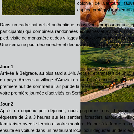
colonie de vautours fauv
espèce protégée emblématiqu
Dans un cadre naturel et authentique, nous vous proposons un séjo
participants) qui combinera randonnées équestres et visites « hors
pied, visite de monastère et des villages locaux, observation des v
Une semaine pour déconnecter et découvrir cette région méconnue !
Jour 1
Arrivée à Belgrade, au plus tard à 14h. Accueil et transfert de 3h15 
du pays. Arrivée au village d’Amzici en fin d’après-midi. Installati
première nuit de sommeil à l’air pur de la montagne vous mettra dans
votre première journée d’activités en Serbie !
Jour 2
Après un copieux petit-déjeuner, nous préparons nos chevaux e
équestre de 2 à 3 heures sur les sentiers forestiers autour du vill
familiariser avec le terrain et votre monture. Retour à la ferme à l
ensuite en voiture dans un restaurant local pour déguster un délicieu