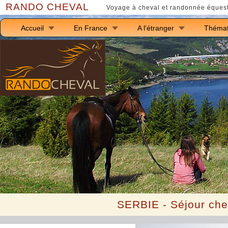
RANDO CHEVAL
Voyage à cheval et randonnée équest
Accueil
En France
A l'étranger
Thémat
SERBIE
-
Séjour che