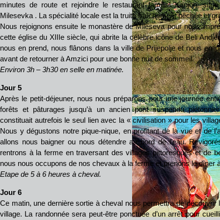
minutes de route et rejoindre le restaurant familial Kanjon, situ
Milesevka . La spécialité locale est la truite fraîchement pêchée et gril
Nous rejoignons ensuite le monastère de Mileseva pour nous imprégn
cette église du XIIIe siècle, qui abrite la célèbre icône de Beli Andjeo
nous en prend, nous flânons dans la ville de Prijepolje et nous en pr
avant de retourner à Amzici pour une bonne nuit de sommeil.
Environ 3h – 3h30 en selle en matinée.
Jour 5
Après le petit-déjeuner, nous nous préparons pour une journée ent
forêts et pâturages jusqu’à un ancien pont suspendu piétonnier
constituait autrefois le seul lien avec la « civilisation » pour les villa
Nous y dégustons notre pique-nique, en profitant de la vue et de l’a
allons nous baigner ou nous détendre au bord de l’eau. Revigoré
rentrons à la ferme en traversant des villages pittoresques et de be
nous nous occupons de nos chevaux à la ferme et prenons le dîner 
Etape de 5 à 6 heures à cheval.
Jour 6
Ce matin, une dernière sortie à cheval nous permettra de découvrir l
village. La randonnée sera peut-être ponctuée d’un arrêt pour cuei