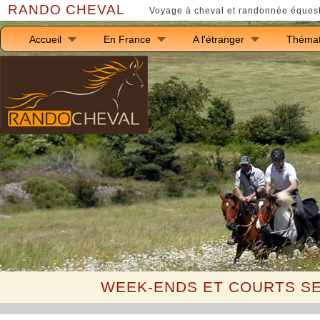
RANDO CHEVAL
Voyage à cheval et randonnée équest
Accueil
En France
A l'étranger
Thémat
W
EEK-
E
NDS ET
C
OURTS S