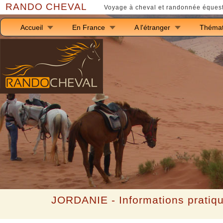
RANDO CHEVAL
Voyage à cheval et randonnée équest
Accueil
En France
A l'étranger
Thémat
JORDANIE - Informations pratiqu