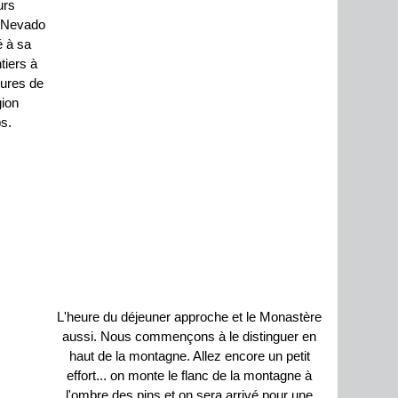
urs
. Nevado
 à sa
tiers à
eures de
gion
s.
L'heure du déjeuner approche et le Monastère
aussi. Nous commençons à le distinguer en
haut de la montagne. Allez encore un petit
effort... on monte le flanc de la montagne à
l'ombre des pins et on sera arrivé pour une