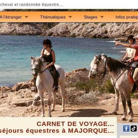
cheval et randonnée équestre...
A l'étranger
Thématiques
Stages
Infos prati
CARNET DE VOYAGE...
 séjours équestres à MAJORQUE...