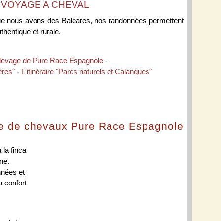
 VOYAGE A CHEVAL
ue nous avons des Baléares, nos randonnées permettent
thentique et rurale.
 élevage de Pure Race Espagnole
-
tères"
-
L'itinéraire "Parcs naturels et Calanques"
ge de chevaux Pure Race Espagnole
 la finca
ne.
nnées et
u confort