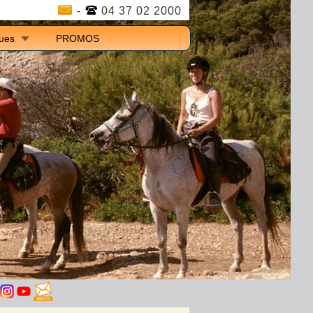
-
04 37 02 2000
ques
PROMOS