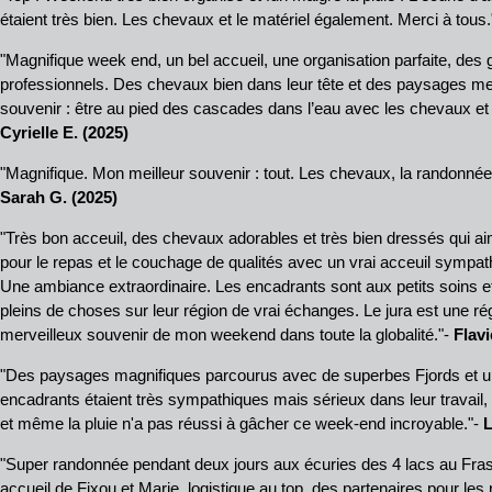
étaient très bien. Les chevaux et le matériel également. Merci à tous.
"Magnifique week end, un bel accueil, une organisation parfaite, des g
professionnels. Des chevaux bien dans leur tête et des paysages me
souvenir : être au pied des cascades dans l’eau avec les chevaux et 
Cyrielle E. (2025)
"Magnifique. Mon meilleur souvenir : tout. Les chevaux, la randonnée, 
Sarah G. (2025)
"Très bon acceuil, des chevaux adorables et très bien dressés qui ai
pour le repas et le couchage de qualités avec un vrai acceuil sympat
Une ambiance extraordinaire. Les encadrants sont aux petits soins et
pleins de choses sur leur région de vrai échanges. Le jura est une r
merveilleux souvenir de mon weekend dans toute la globalité."-
Flavi
"Des paysages magnifiques parcourus avec de superbes Fjords et un
encadrants étaient très sympathiques mais sérieux dans leur travail, 
et même la pluie n'a pas réussi à gâcher ce week-end incroyable."-
L
"Super randonnée pendant deux jours aux écuries des 4 lacs au Fras
accueil de Fixou et Marie, logistique au top, des partenaires pour le