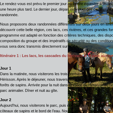
Le rendez-vous est prévu le premier jour au centre équestre à 9h po
une heure plus tard. Le dernier jour, départ individuel des cavaliers à
randonnée.
Nous proposons deux randonnées différentes sur deux jours en itinér
découvrir cette belle région, ces lacs, ces rivières, et ces grandes for
programme est adapté en fonction des critères techniques, des disponi
composition du groupe et des impératifs de sécurité ou des condition
vous sera donc transmis directement sur place.
Itinéraire 1 : Les lacs, les cascades du hérisson et le parc aux b
Jour 1
Dans la matinée, nous visiterons les trois premières cascades du s
Hérisson. Après le déjeuner, nous traverserons le deuxième plateau d
forêts de sapins. Arrivée pour la nuit dans la vallée du Hérisson au 
parc animalier. Dîner et nuit au gîte.
Jour 2
Aujourd'hui, nous visiterons le parc, puis nous nous mettrons en selle
côteaux de sapins et le bord de l’eau. Nous prendrons le déjeuner sur