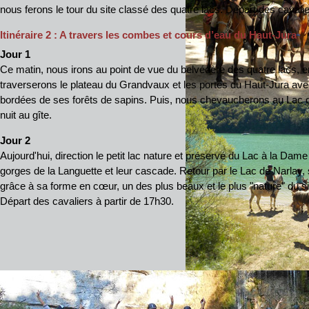
nous ferons le tour du site classé des quatre lacs. Départ des cavalie
Itinéraire 2 : A travers les combes et cours d’eau du Haut-Jura
Jour 1
Ce matin, nous irons au point de vue du belvédère des quatre lacs, 
traverserons le plateau du Grandvaux et les portes du Haut-Jura a
bordées de ses forêts de sapins. Puis, nous chevaucherons au Lac d
nuit au gîte.
Jour 2
Aujourd'hui, direction le petit lac nature et préservé du Lac à la Dam
gorges de la Languette et leur cascade. Retour par le Lac de Narla
grâce à sa forme en cœur, un des plus beaux et le plus "nature" du si
Départ des cavaliers à partir de 17h30.