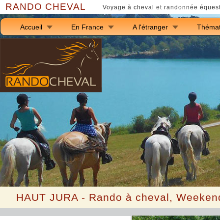
RANDO CHEVAL
Voyage à cheval et randonnée équest
Accueil
En France
A l'étranger
Thémat
HAUT J
URA -
Rando à cheval, Weekend