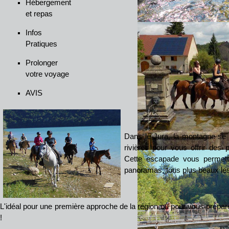
Hébergement
et repas
Infos
Pratiques
Prolonger
votre voyage
AVIS
Dans le Jura, la montagne se 
rivières pour vous offrir des 
Cette escapade vous permettr
panoramas, tous plus beaux les
L'idéal pour une première approche de la région ou pour vous prépa
!