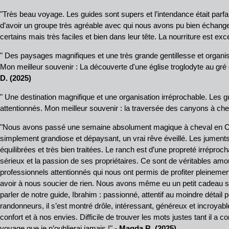
"Très beau voyage. Les guides sont supers et l’intendance était parf
d’avoir un groupe très agréable avec qui nous avons pu bien échange
certains mais très faciles et bien dans leur tête. La nourriture est exce
" Des paysages magnifiques et une très grande gentillesse et organis
Mon meilleur souvenir : La découverte d'une église troglodyte au gré 
D. (2025)
" Une destination magnifique et une organisation irréprochable. Les gu
attentionnés. Mon meilleur souvenir : la traversée des canyons à che
"Nous avons passé une semaine absolument magique à cheval en Ca
simplement grandiose et dépaysant, un vrai rêve éveillé. Les juments
équilibrées et très bien traitées. Le ranch est d’une propreté irréproch
sérieux et la passion de ses propriétaires. Ce sont de véritables amo
professionnels attentionnés qui nous ont permis de profiter pleineme
avoir à nous soucier de rien. Nous avons même eu un petit cadeau s
parler de notre guide, Ibrahim : passionné, attentif au moindre déta
randonneurs, il s’est montré drôle, intéressant, généreux et incroyab
confort et à nos envies. Difficile de trouver les mots justes tant il a 
voyage que je n’oublierai jamais !"
- Magda R. (2025)