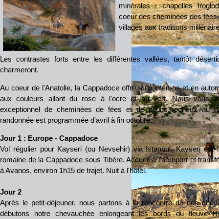
minérales : chapelles trogl
coeur des cheminées des fées, 
villages aux traditions millénaire
Les contrastes forts entre les différentes vallées, tantôt déserti
charmeront.
Au coeur de l'Anatolie, la Cappadoce offre au printemps et en aut
aux couleurs allant du rose à l'ocre et au vert. Nous vous in
exceptionnel de cheminées de fées et de pitons rocheux au r
randonnée est programmée d'avril à fin octobre.
Jour 1 : Europe - Cappadoce
Vol régulier pour Kayseri (ou Nevsehir) via Istanbul
.
Kayseri est l
romaine de la Cappadoce sous Tibère. Accueil à l'aéroport et transfe
à Avanos, environ 1h15 de trajet. Nuit à l'hôtel.
Jour 2
Après le petit-déjeuner, nous partons à la rencontre de nos che
débutons notre chevauchée enlongeant les bords du fleuve R