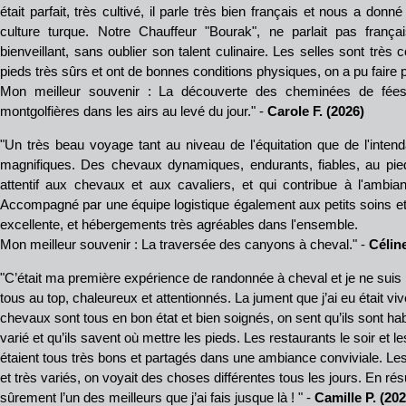
était parfait, très cultivé, il parle très bien français et nous a don
culture turque. Notre Chauffeur "Bourak", ne parlait pas frança
bienveillant, sans oublier son talent culinaire. Les selles sont très 
pieds très sûrs et ont de bonnes conditions physiques, on a pu faire 
Mon meilleur souvenir : La découverte des cheminées de fées, 
montgolfières dans les airs au levé du jour." -
Carole F. (2026)
"Un très beau voyage tant au niveau de l'équitation que de l'inte
magnifiques. Des chevaux dynamiques, endurants, fiables, au pied
attentif aux chevaux et aux cavaliers, et qui contribue à l'ambia
Accompagné par une équipe logistique également aux petits soins et 
excellente, et hébergements très agréables dans l'ensemble.
Mon meilleur souvenir : La traversée des canyons à cheval." -
Célin
"C’était ma première expérience de randonnée à cheval et je ne suis
tous au top, chaleureux et attentionnés. La jument que j’ai eu était vive
chevaux sont tous en bon état et bien soignés, on sent qu’ils sont ha
varié et qu’ils savent où mettre les pieds. Les restaurants le soir et l
étaient tous très bons et partagés dans une ambiance conviviale. Le
et très variés, on voyait des choses différentes tous les jours. En r
sûrement l’un des meilleurs que j’ai fais jusque là ! " -
Camille P. (202