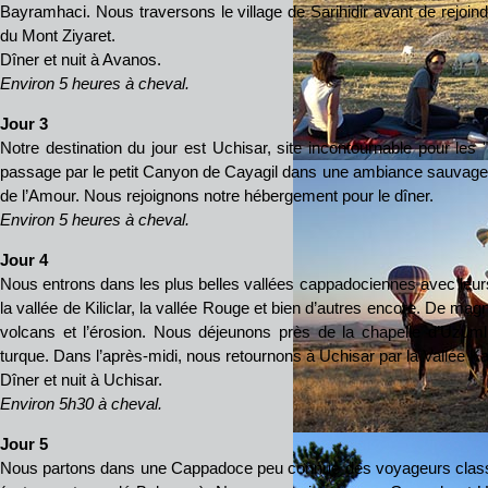
Bayramhaci. Nous traversons le village de Sarihidir avant de rejoin
du Mont Ziyaret.
Dîner et nuit à Avanos.
Environ 5 heures à cheval.
Jour 3
Notre destination du jour est Uchisar, site incontournable pour le
passage par le petit Canyon de Cayagil dans une ambiance sauvage,
de l’Amour. Nous rejoignons notre hébergement pour le dîner.
Environ 5 heures à cheval.
Jour 4
Nous entrons dans les plus belles vallées cappadociennes avec leurs
la vallée de Kiliclar, la vallée Rouge et bien d’autres encore. De ma
volcans et l’érosion. Nous déjeunons près de la chapelle d’Uzumlu 
turque. Dans l’après-midi, nous retournons à Uchisar par la Vallée 
Dîner et nuit à Uchisar.
Environ 5h30 à cheval.
Jour 5
Nous partons dans une Cappadoce peu connue des voyageurs classiq