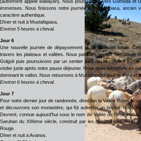
(autrement appelé Babayan). Nous poursuivons vers Gomeda et Uz
immenses. Nous finissons notre journée à Mustafapasa, ancien vi
caractère authentique.
Dîner et nuit à Mustafapasa.
Environ 5 heures à cheval.
Jour
6
Une nouvelle journée de dépaysement et de diversité totale. C
travers les plateaux et vallées. Nous passons par les formations 
Golgoli puis poursuivons par un sentier jusqu’au Monastère Keslik
visiter juste après notre pause déjeuner. Nous nous remettons en sel
dominant le vallon. Nous retournons à Mustafapasa pour le dîner et la
Environ 6 heures à cheval.
Jour 7
Pour notre dernier jour de randonnée, direction la Vallée Rose. Nous
et découvrons son monastère, qui fût autrefois un hôpital. Nous ba
Devrent, connue aujourd’hui sous le nom de Vallée de l’Imagination, 
Saruhan du XIIIème siècle, construit par les seldjoukides. Retour 
Rouge.
Dîner et nuit à Avanos.