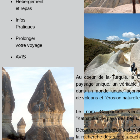
Hébergement
et repas
Infos
Pratiques
Prolonger
votre voyage
AVIS
Au coeur de la Turquie, la 
paysage unique, un véritable l
dans un monde lunaire façonné
de volcans et l'érosion naturelle
Le nom Cappadoce vient
"Katpatuka", le pays des beau
Découvrir cette région à cheva
la recherche des secrets cach