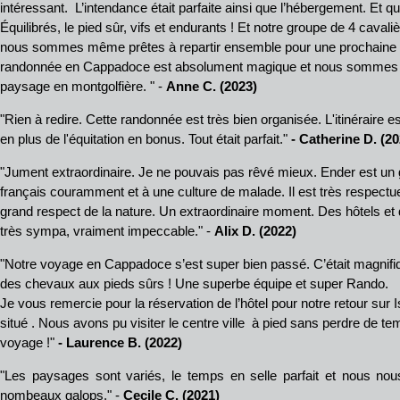
intéressant. L’intendance était parfaite ainsi que l’hébergement. Et 
Équilibrés, le pied sûr, vifs et endurants ! Et notre groupe de 4 cavali
nous sommes même prêtes à repartir ensemble pour une prochaine a
randonnée en Cappadoce est absolument magique et nous sommes to
paysage en montgolfière. " -
Anne C. (2023)
"Rien à redire. Cette randonnée est très bien organisée. L'itinéraire es
en plus de l'équitation en bonus. Tout était parfait."
- Catherine D. (20
"Jument extraordinaire. Je ne pouvais pas rêvé mieux. Ender est un gu
français couramment et à une culture de malade. Il est très respectu
grand respect de la nature. Un extraordinaire moment. Des hôtels et
très sympa, vraiment impeccable." -
Alix D. (2022)
"Notre voyage en Cappadoce s’est super bien passé. C’était magnifi
des chevaux aux pieds sûrs ! Une superbe équipe et super Rando.
Je vous remercie pour la réservation de l’hôtel pour notre retour sur I
situé . Nous avons pu visiter le centre ville à pied sans perdre de te
voyage !"
- Laurence B. (2022)
"Les paysages sont variés, le temps en selle parfait et nous nou
nombeaux galops." -
Cecile C. (2021)