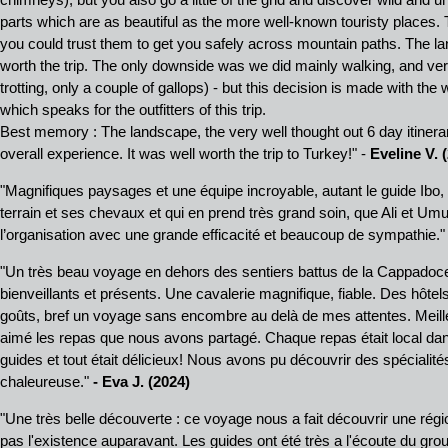
chimneys), but you also go a little of the grid and discover wild and
parts which are as beautiful as the more well-known touristy places.
you could trust them to get you safely across mountain paths. The la
worth the trip. The only downside was we did mainly walking, and ver
trotting, only a couple of gallops) - but this decision is made with the 
which speaks for the outfitters of this trip.
Best memory : The landscape, the very well thought out 6 day itinerary
overall experience. It was well worth the trip to Turkey!" -
Eveline V. 
"Magnifiques paysages et une équipe incroyable, autant le guide Ibo, 
terrain et ses chevaux et qui en prend très grand soin, que Ali et Umut
l’organisation avec une grande efficacité et beaucoup de sympathie."
"Un très beau voyage en dehors des sentiers battus de la Cappadoce,
bienveillants et présents. Une cavalerie magnifique, fiable. Des hôtel
goûts, bref un voyage sans encombre au delà de mes attentes. Meille
aimé les repas que nous avons partagé. Chaque repas était local dan
guides et tout était délicieux! Nous avons pu découvrir des spéciali
chaleureuse."
- Eva J. (2024)
"Une très belle découverte : ce voyage nous a fait découvrir une rég
pas l'existence auparavant. Les guides ont été très a l'écoute du gro