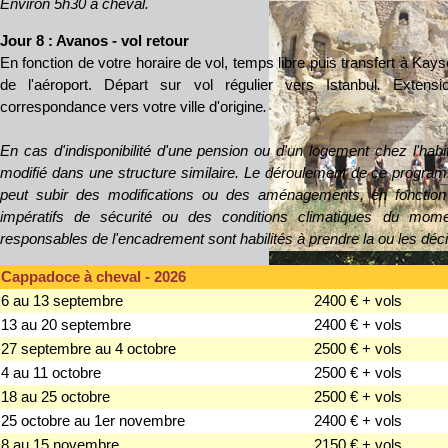
Environ 5h30 à cheval.
Jour 8 : Avanos - vol retour
En fonction de votre horaire de vol, temps libre puis transfert à Kay
de l'aéroport. Départ sur vol régulier vers Istanbul
.
Extensio
correspondance vers votre ville d'origine
.
En cas d'indisponibilité d'une pension ou d'un logement chez l'habi
modifié dans une structure similaire.
Le déroulement de ce programme 
peut subir des modifications ou des aménagements, en fonction 
impératifs de sécurité ou des conditions climatiques du mom
responsables de l'encadrement sont habilités à prendre la ou les déc
Cappadoce à cheval - 2026
6 au 13 septembre
2400 € + vols
13 au 20 septembre
2400 € + vols
27 septembre au 4 octobre
2500 € + vols
4 au 11 octobre
2500 € + vols
18 au 25 octobre
2500 € + vols
25 octobre au 1er novembre
2400 € + vols
8 au 15 novembre
2150 € + vols