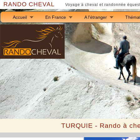
RANDO CHEVAL
Voyage à cheval et randonnée équest
Accueil
En France
A l'étranger
Thémat
T
URQUIE - Rando à ch