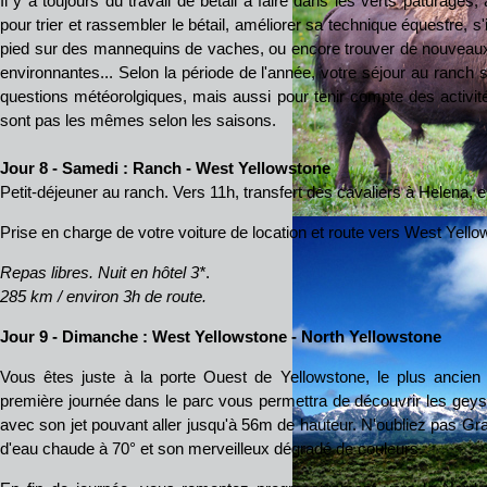
Il y a toujours du travail de bétail à faire dans les verts pâturage
pour trier et rassembler le bétail, améliorer sa technique équestre, s
pied sur des mannequins de vaches, ou encore trouver de nouvea
environnantes... Selon la période de l'année, votre séjour au ranch se
questions météorolgiques, mais aussi pour tenir compte des activit
sont pas les mêmes selon les saisons.
Jour 8 - Samedi
: Ranch - West Yellowstone
Petit-déjeuner au ranch. Vers 11h, transfert des cavaliers à Helena, e
Prise en charge de votre voiture de location et route vers West Yello
Repas libres. Nuit en hôtel 3*
.
285 km / environ 3h de route.
Jour 9 - Dimanche
: West Yellowstone - North Yellowstone
Vous êtes juste à la porte Ouest de Yellowstone, le plus ancien
première journée dans le parc vous permettra de découvrir les geys
avec son jet pouvant aller jusqu'à 56m de hauteur. N'oubliez pas Gr
d'eau chaude à 70° et son merveilleux dégradé de couleurs.