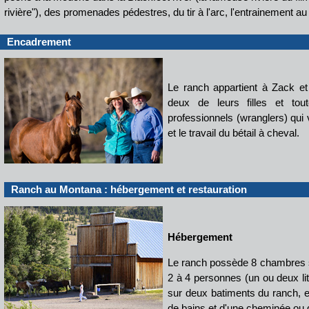
rivière"), des promenades pédestres, du tir à l'arc, l'entrainement au 
Encadrement
Le ranch appartient à Zack et
deux de leurs filles et to
professionnels (wranglers) qui 
et le travail du bétail à cheval.
Ranch au Montana : hébergement et restauration
Hébergement
Le ranch possède 8 chambres s
2 à 4 personnes (un ou deux lit
sur deux batiments du ranch, e
de bains et d'une cheminée ou d