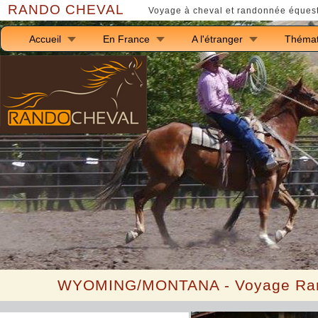
RANDO CHEVAL
Voyage à cheval et randonnée équest
Accueil
En France
A l'étranger
Thémat
WYOMING/MONTANA - Voyage Ranc