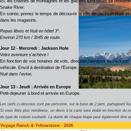
Ici, les chaînes de montagnes et les glaciers turquoises se reflètent 
Snake River.
En soirée, prenez le temps de découvrir la ville de Jackson Hole et 
dans les magasins.
Repas libres et Nuit en hôtel 3*
.
Environ 270 km / 3h45 de route.
Jour 12 - Mercredi : Jackson Hole
Votre aventure s'achève !
En fonction de vos horaires de vols, direction l’aéroport de Jackson H
véhicule. Envol à destination de l’Europe.
Nuit dans l'avion.
Jour 13 - Jeudi : Arrivée en Europe
Petit-dejeuner à bord et arrivée en Europe.
Les tarifs ci-dessous sont par personne, sur la base de 2 pers. partageant leu
Si vous êtes plus nombreux, un devis à la carte sera établi en fonction du
du type de voiture souhaité. La durée de chaque étape peut également être a
Voyage Ranch & Yellowstone
- 2026