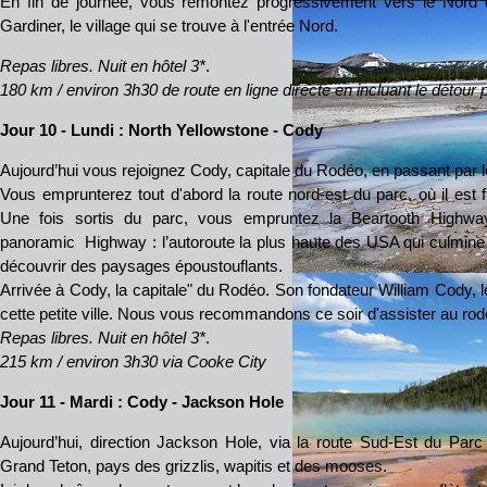
En fin de journée, vous remontez progressivement vers le Nord 
Gardiner, le village qui se trouve à l'entrée Nord.
Repas libres.
Nuit en hôtel 3*
.
180 km / environ 3h30 de route en ligne directe en incluant le détour p
Jour 10 - Lundi
: North Yellowstone - Cody
Aujourd’hui vous rejoignez Cody, capitale du Rodéo, en passant par 
Vous emprunterez tout d'abord la route nord-est du parc, où il est 
Une fois sortis du parc, vous empruntez la Beartooth Highwa
panoramic Highway : l’autoroute la plus haute des USA qui culmin
découvrir des paysages époustouflants.
Arrivée à Cody, la capitale" du Rodéo. Son fondateur William Cody, l
cette petite ville. Nous vous recommandons ce soir d'assister au rodé
Repas libres.
Nuit en hôtel 3*
.
215 km / environ 3h30 via Cooke City
Jour 11 - Mardi
: Cody - Jackson Hole
Aujourd’hui, direction Jackson Hole, via la route Sud-Est du Parc
Grand Teton, pays des grizzlis, wapitis et des mooses.