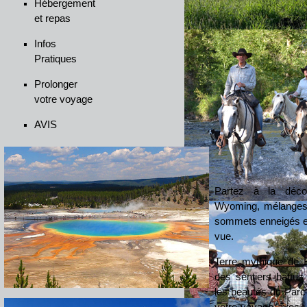
Hébergement
et repas
Infos
Pratiques
Prolonger
votre voyage
AVIS
Partez à la déc
Wyoming, mélanges d
sommets enneigés et
vue.
Terre mythique de Bu
des sentiers battus
les beautés du Parc
votre voyage avec 