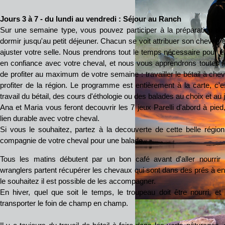
Jours 3 à 7 - du lundi au vendredi : Séjour au Ranch
Sur une semaine type, vous pouvez participer à la préparation d
dormir jusqu'au petit déjeuner. Chacun se voit attribuer son cheval,
ajuster votre selle. Nous prendrons tout le temps nécessaire pour 
en confiance avec votre cheval, et nous vous apprendrons toutes 
de profiter au maximum de votre semaine : travailler le bétail à cheva
profiter de la région. Le programme est entièrement à la carte, c'
travail du bétail, des cours d'éthologie ou des balades au choix et au jo
Ana et Maria vous feront decouvrir les 7 jeux Parelli d'abord à pied
lien durable avec votre cheval.
Si vous le souhaitez, partez à la decouverte de cette belle régi
compagnie de votre cheval pour une balade..
Tous les matins débutent par un bon café avant d'aller nourrir
wranglers partent récupérer les chevaux qui sont dans des prés à en
le souhaitez il est possible de les accompagner.
En hiver, quel que soit le temps, le troupeau doit être nourri, et
transporter le foin de champ en champ.