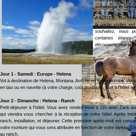
authentique et familia
A NOTER : Cet itinéra
la partie visites e
souhaitez, nous p
certaines étapes
découverte plus appr
Jour 1 - Samedi : Europe - Helena
Vol à destination de Helena, Montana. Arrivée en fin de journée. Vous
en taxi ou en navette (à votre charge, coût modique). Nuit à l'hôtel à 
Jour 2 - Dimanche : Helena - Ranch
Petit-déjeuner à l'hôtel. Vous avez rendez-vous à 11h avec Zack ou
qui viendra vous chercher à la réception de votre hôtel. Après trent
ranch, installation, et déjeuner. Cette première après-midi est cons
votre monture qui vous sera attribuée en fonction de votre niveau. Dîn
au ranch.