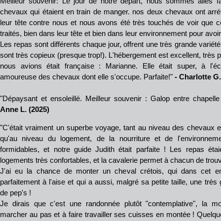
Meilleur souvenir: Le jour de notre départ, nous sommes allés f
chevaux qui étaient en train de manger. nos deux chevaux ont arr
leur tête contre nous et nous avons été très touchés de voir que 
traités, bien dans leur tête et bien dans leur environnement pour avoir 
Les repas sont différents chaque jour, offrent une très grande variété 
sont très copieux (presque trop!). L'hébergement est excellent, très 
nous avions était française : Marianne. Elle était super, à l'écou
amoureuse des chevaux dont elle s'occupe. Parfaite!"
- Charlotte G.
"Dépaysant et ensoleillé. Meilleur souvenir : Galop entre chapelle
Anne L. (2025)
"C'était vraiment un superbe voyage, tant au niveau des chevaux 
qu'au niveau du logement, de la nourriture et de l'environnem
formidables, et notre guide Judith était parfaite ! Les repas étai
logements très confortables, et la cavalerie permet à chacun de trouve
J'ai eu la chance de monter un cheval crétois, qui dans cet 
parfaitement à l'aise et qui a aussi, malgré sa petite taille, une t
de pep's !
Je dirais que c'est une randonnée plutôt "contemplative", la m
marcher au pas et à faire travailler ses cuisses en montée ! Quelq