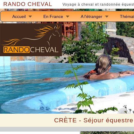
RANDO CHEVAL
Voyage à cheval et randonnée équest
Accueil
En France
A l'étranger
Thémat
C
RÈTE - Séjour équestre 