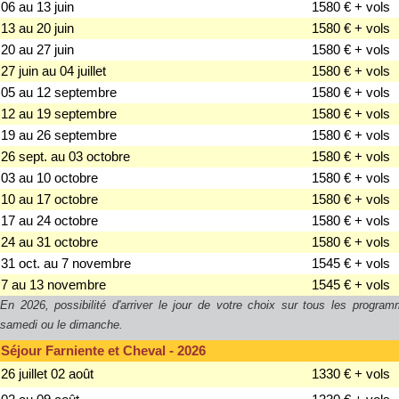
06 au 13 juin
1580 € + vols
13 au 20 juin
1580 € + vols
20 au 27 juin
1580 € + vols
27 juin au 04 juillet
1580 € + vols
05 au 12 septembre
1580 € + vols
12 au 19 septembre
1580 € + vols
19 au 26 septembre
1580 € + vols
26 sept. au 03 octobre
1580 € + vols
03 au 10 octobre
1580 € + vols
10 au 17 octobre
1580 € + vols
17 au 24 octobre
1580 € + vols
24 au 31 octobre
1580 € + vols
31 oct. au 7 novembre
1545 € + vols
7 au 13 novembre
1545 € + vols
En 2026, possibilité d'arriver
le jour de votre choix sur tous les program
samedi ou le dimanche.
Séjour Farniente et Cheval - 2026
26 juillet 02 août
1330 € + vols