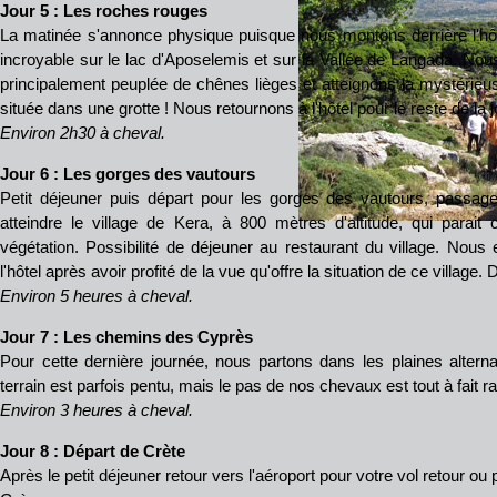
Jour 5 : Les roches rouges
La matinée s'annonce physique puisque nous montons derrière l'hô
incroyable sur le lac d'Aposelemis et sur la Vallée de Langada. Nou
principalement peuplée de chênes lièges et atteignons la mystérieuse
située dans une grotte ! Nous retournons à l'hôtel pour le reste de la jo
Environ 2h30 à cheval.
Jour 6 : Les gorges des vautours
Petit déjeuner puis départ pour les gorges des vautours, passage
atteindre le village de Kera, à 800 mètres d'altitude, qui parai
végétation. Possibilité de déjeuner au restaurant du village. Nou
l'hôtel après avoir profité de la vue qu'offre la situation de ce village. Dî
Environ 5 heures à cheval.
Jour 7 : Les chemins des Cyprès
Pour cette dernière journée, nous partons dans les plaines alterna
terrain est parfois pentu, mais le pas de nos chevaux est tout à fait ras
Environ 3 heures à cheval.
Jour 8 : Départ de Crète
Après le petit déjeuner retour vers l'aéroport pour votre vol retour ou