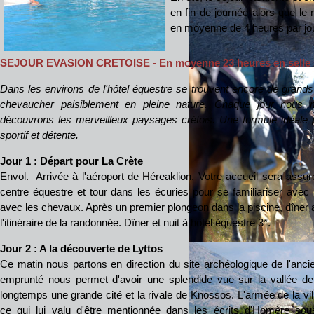
en fin de journée alors que le 
en moyenne de 4 heures par jou
SEJOUR EVASION CRETOISE
- En moyenne 23 heures en selle 
Dans les environs de l'hôtel équestre se trouvent encore de grand
chevaucher paisiblement en pleine nature. Chaque jour nous 
découvrons les merveilleux paysages crétois. Une formule idéale 
sportif et détente.
Jour 1 : Départ pour La Crète
Envol. Arrivée à l'aéroport de Héreaklion. Votre accueil sera assuré
centre équestre et tour dans les écuries pour se familiariser avec 
avec les chevaux. Après un premier plongeon dans la piscine, dîner a
l'itinéraire de la randonnée. Dîner et nuit à hôtel équestre 3*.
Jour 2 : A la découverte de Lyttos
Ce matin nous partons en direction du site archéologique de l'anci
emprunté nous permet d'avoir une splendide vue sur la vallée de Ka
longtemps une grande cité et la rivale de Knossos. L'armée de la vill
ce qui lui valu d'être mentionnée dans les écrits d'Homère so