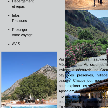
Hébergement
et repas
Infos
Pratiques
Prolonger
votre voyage
AVIS
Vastes paysages sauvage
Méditerranée... Au cœur de l
invitons à découvrir une Crèt
paysages préservés, villa
paisible. Chaque jour, nous em
pour explorer les oliveraies, 
Aposelemis, le site antiqu
montagnes qui mènent jusqu'à
pour les cavaliers intermédiaire
En été, le séjour "farniente et c