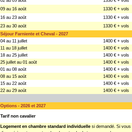
02 au 09 août
1330 € + vols
09 au 16 août
1330 € + vols
16 au 23 août
1330 € + vols
23 au 30 août
1330 € + vols
Séjour Farniente et Cheval - 2027
04 au 11 juillet
1400 € + vols
11 au 18 juillet
1400 € + vols
18 au 25 juillet
1400 € + vols
25 juillet au 01 août
1400 € + vols
01 au 08 août
1400 € + vols
08 au 15 août
1400 € + vols
15 au 22 août
1400 € + vols
22 au 29 août
1400 € + vols
Options - 2026 et 2027
Tarif non cavalier
Logement en chambre standard individuelle
si demandé. Si vous 