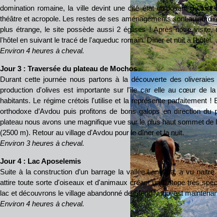
domination romaine, la ville devint une cité état disposant de tou
théâtre et acropole. Les restes de ses aménagements sont aujourd'hu
plus étrange, le site possède aussi 2 églises ! Après notre visite,
l'hôtel en suivant le tracé de l'aqueduc romain. Dîner et nuit à l'hôtel.
Environ 4 heures à cheval.
Jour 3 : Traversée du plateau de Mochos
Durant cette journée nous partons à la découverte des oliveraies 
production d'olives est importante sur l'île car elle au cœur de l
habitants. Le régime crétois l'utilise et la représente parfaitement !
orthodoxe d’Avdou puis profitons de bons galops en direction du
plateau nous avons une magnifique vue sur le plus haut sommet de l'î
(2500 m). Retour au village d'Avdou pour le dîner et la nuit.
Environ 3 heures à cheval.
Jour 4 : Lac Aposelemis
Suite à la construction d’un barrage la vallée Langada, a vu naitr
attire toute sorte d'oiseaux et d'animaux créant un biotope très spé
lac et découvrons le village abandonné de Sfendily, qui est mainten
Environ 4 heures à cheval.