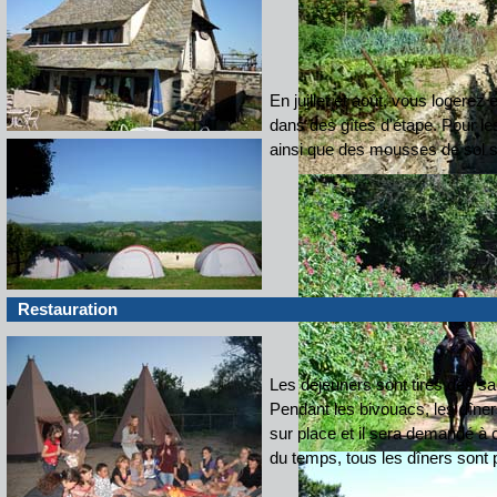
En juillet et août,
vous logerez e
dans des gîtes d'étape. Pour les
ainsi que des mousses de sol s
Restauration
Les déjeuners sont tirés des s
Pendant les bivouacs, les dîne
sur place et il sera demandé à 
du temps, tous les dîners sont p