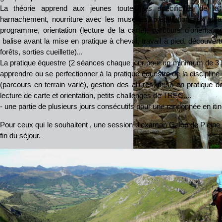
La théorie apprend aux jeunes toutes les spécificités de l
harnachement, nourriture avec les musettes, préparation aux «Ga
programme, orientation (lecture de la carte), parcours d’orientati
balise avant la mise en pratique à cheval, travail à pied, découvert
forêts, sorties cueillette)...
La pratique équestre (2 séances chaque jour pour un minimum de 3 h
apprendre ou se perfectionner à la pratique équestre de la discipli
(parcours en terrain varié), gestion des allures, mise en pratique 
lecture de carte et orientation, petits challenges de TREC....
- une partie de plusieurs jours consécutifs pour une randonnée en iti
Pour ceux qui le souhaitent , une session d'examen Galop de Pleine 
fin du séjour.