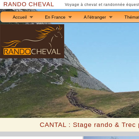
RANDO CHEVAL
Voyage à cheval et randonnée équest
Accueil
En France
A l'étranger
Thémat
C
ANTAL : Stage rando & Trec