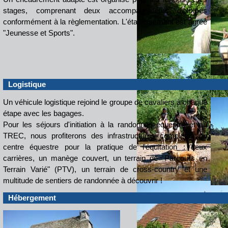
stages, comprenant deux accompagnateurs diplômés
conformément à la règlementation. L'établissement est agréé
"Jeunesse et Sports".
Logistique
Un véhicule logistique rejoind le groupe de cavaliers à chaque
étape avec les bagages.
Pour les séjours d'initiation à la randonnée équestre et au
TREC, nous profiterons des infrastructures complètes du
centre équestre pour la pratique de l'équitation : deux
carrières, un manège couvert, un terrain de "Parcours en
Terrain Varié" (PTV), un terrain de cross-country et une
multitude de sentiers de randonnée à découvrir !
Hébergement