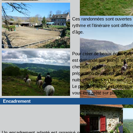
Ces randonnées sont ouvertes 
rythme et l'itinéraire sont diffé
d'âge.
Pour créer de beaux échanges e
est demandé aux jeunes de par
chevaux (seller, desseller, etc) 
préparation des repas et au mo
nuits effectuées en bivouac.
Le port du casque est obligatoir
vous être prêté sur place.
Encadrement
Un encadrement adapté est organisé pour les randos et les