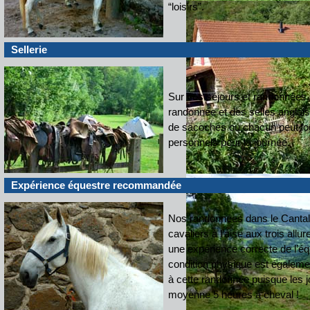
“loisirs”.
Sellerie
Sur ces séjours et randonnées n
randonnée et des selles anglais
de sacoches ou chacun peut log
personnels pour la journée.
Expérience équestre recommandée
Nos randonnées dans le Cantal
cavaliers à l’aise aux trois allur
une expérience correcte de l’éq
condition physique est égalemen
à cette randonnée puisque les 
moyenne 5 heures à cheval !