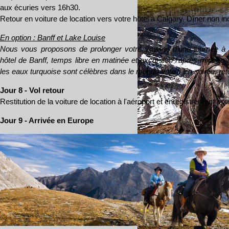
aux écuries vers 16h30.
Retour en voiture de location vers votre hôtel à Calgary. Dîner non incl
En option : Banff et Lake Louise
Nous vous proposons de prolonger votre voyage d'une journée à 
hôtel de Banff, temps libre en matinée et excursion l'après-midi au
les eaux turquoise sont célèbres dans le monde entier. En soirée, ret
Jour 8 - Vol retour
Restitution de la voiture de location à l'aéroport et enregistrement pour
Jour 9 - Arrivée en Europe