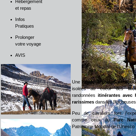
Hébergement
et repas
Infos
Pratiques
Prolonger
votre voyage
AVIS
Une
rando à cheval exceptio
isolées au coeur des
Mo
randonnées
itinérantes
avec 
rarissimes
dans les Rocheuses
Peu de cavaliers font l'exp
comme ceux du
Parc Nat
Patrimoine Mondial de l'Unesco 