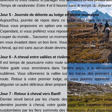
Temps de randonnée: Entre 4 et 6 heures sans le temps du déjeuner
Jour 5 - Journée de détente au lodge en pleine montagne
Aujourd’hui, journée de repos dans ce lodge situé dans un enviro
Nous vous proposons en option une randonnée à pied jusqu’à un l
Cependant, si vous préférez vous reposer, pas de stress ! Ce lodge
couper du monde... Savourez un moment de répit, par exemple, en vo
en vous évadant dans un bon livre. Vous pouvez aussi prendre le 
cheval, qui est sans aucun doute devenu votre meilleur ami à ce sta
Jour 6 - A cheval entre vallées et rivières
Il est temps de poursuivre votre route sur ce sentier historique, le
Votre guide vous emmènera dans l’arrière pays, à la découver
sublimes. Vous sillonnerez la vallée sur les traces des premiers p
route. Retour à votre premier lodge, où vous pourrez apprécie
déguster un autre délicieux diner préparé par votre chef cuisinier au 
Jour 7
- Retour à cheval vers Banff
Dernier réveil bercé par les chants des oiseaux, dans votre lodg
dernière journée à cheval, votre guide vous fera traverser d'épa
surplombées par les fiers sommets des Rocheuses. Arrêt pique-nique