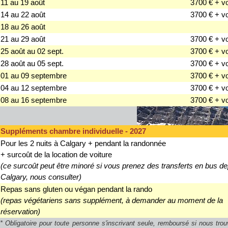
11 au 19 août
3700 € + v
14 au 22 août
3700 € + v
18 au 26 août
21 au 29 août
3700 € + v
25 août au 02 sept.
3700 € + v
28 août au 05 sept.
3700 € + v
01 au 09 septembre
3700 € + v
04 au 12 septembre
3700 € + v
08 au 16 septembre
3700 € + v
Suppléments chambre individuelle - 2027
Pour les 2 nuits à Calgary + pendant la randonnée
+ surcoût de la location de voiture
(ce surcoût peut être minoré si vous prenez des transferts en bus de
Calgary, nous consulter)
Repas sans gluten ou végan pendant la rando
(repas végétariens sans supplément, à demander au moment de la
réservation)
* Obligatoire pour toute personne s'inscrivant seule, remboursé si nous tro