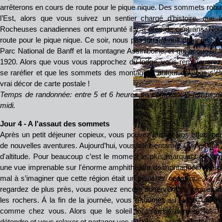
arrêterons en cours de route pour le pique nique. Des sommets robus
l’Est, alors que vous suivez un sentier chargé d’histoire, que 
Rocheuses canadiennes ont emprunté il y a près de cent ans. Nou
route pour le pique nique. Ce soir, nous passons la nuit dans un sec
Parc National de Banff et la montagne Assiniboine, et qui accueille 
1920. Alors que vous vous rapprochez du lodge, vous remarquere
se raréfier et que les sommets des montagnes autour de vous s’él
vrai décor de carte postale !
Temps de randonnée: entre 5 et 6 heures en comptant le temps de
midi.
Jour 4 - A l'assaut des sommets
Après un petit déjeuner copieux, vous pouvez laisser vos effets per
de nouvelles aventures. Aujourd’hui, vous allez entamer l’ascension
d'altitude. Pour beaucoup c’est le moment le plus marquant de la
une vue imprenable sur l'énorme amphithéâtre de montagnes s’étiran
mal à s’imaginer que cette région était un plancher océanique il y a
regardez de plus près, vous pouvez encore observer des fossiles d
les rochers. Á la fin de la journée, vous retournez au lodge, où vo
comme chez vous. Alors que le soleil se couche derrière les
détendre et vous relaxer et partager vos aventures et vos photos a