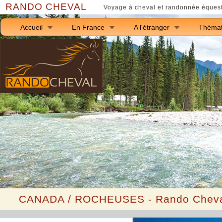
RANDO CHEVAL
Voyage à cheval et randonnée équest
Accueil
En France
A l'étranger
Thémat
C
ANADA
/ ROCHEUSES - Rando Cheval