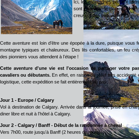
Ici, les montagnes percent litté
sont couverts de glaciers et de n
creusent des vallées vertigineus
Cette aventure est loin d’être une épopée à la dure, puisque vous 
montagne typiques et chaleureux. Des lits confortables, un feu cré
des pionniers vous attendent à l'étape !
Cette aventure d'une vie est l'occasion de partager votre p
cavaliers ou débutants.
En effet, en raison du relief très accidenté
logistique, cette expédition se fait entièrement au pas.
Jour 1 - Europe / Calgary
Vol à destination de Calgary. Arrivée dans la journée, prise en char
diner libre et nuit à l'hôtel à Calgary.
Jour 2 - Calgary / Banff - Début de la randonnée à cheval
Vers 7h00, route jusqu'à Banff (2 heures de route).