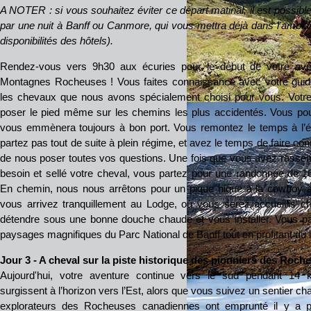
A NOTER : si vous souhaitez éviter ce départ matinal, il est possibl
par une nuit à Banff ou Canmore, qui vous mettra déjà dans l'ambia
disponibilités des hôtels).
Rendez-vous vers 9h30 aux écuries pour le début de votre av
Montagnes Rocheuses ! Vous faites connaissance avec votre guide,
les chevaux que nous avons spécialement choisi pour vous. Votre
poser le pied même sur les chemins les plus accidentés. Vous pouve
vous emmènera toujours à bon port. Vous remontez le temps à l’
partez pas tout de suite à plein régime, et avez le temps de faire c
de nous poser toutes vos questions. Une fois que vous avez rassem
besoin et sellé votre cheval, vous partez pour une randonnée de 
En chemin, nous nous arrêtons pour un pique nique à la cowboy au
vous arrivez tranquillement au Lodge, où vous serez accueillis 
détendre sous une bonne douche chaude et vous installer. Vous pa
paysages magnifiques du Parc National de Banff tout en profitant du 
Jour 3 - A cheval sur la piste historique des pionniers des Roch
Aujourd'hui, votre aventure continue vers le sud pendant 1
surgissent à l’horizon vers l’Est, alors que vous suivez un sentier ch
explorateurs des Rocheuses canadiennes ont emprunté il y a 