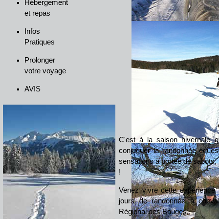
Hébergement
et repas
Infos
Pratiques
Prolonger
votre voyage
AVIS
C'est à la saison hivernale
conjuguer la randonnée éques
sensations à portée de sabots,
!
Venez vivre cette expérience
jours de randonnée à cheva
Régional des Bauges.