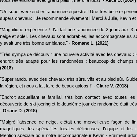
Nous reviendrons avec grand plaisir, merci à tous!" -
Alice B. (2024)
"Un super weekend en randonnée équestre ! Une très belle expérienc
supers chevaux ! Je recommande vivement ! Merci à Julie, Kevin et 
"Magnifique expérience ! J'ai fait une randonnée de 2 jours aux 3 
neige et soleil. Les chevaux sont adorables, les accompagnateurs son
y avait une très bonne ambiance." -
Romane L. (2021)
"Très sympa de décourvir une nouvelle activité avec les chevaux : le
endroit très adapté pour les randonnées : beaucoup de champs 
(2018)
"Super rando, avec des chevaux très sûrs, vifs et au pied sûr. Guide
la région, et nous a fait faire de beaux galops !" -
Claire V. (2018)
"Endroit accueillant et familial, très bon contact avec toutes l
découverte de ski-joering et le deuxième jour de randonnée était trè
- Oriane D. (2018)
"Malgré l'absence de neige, c'était une merveilleuse façon de fi
magnifiques, les spécialités locales délicieuses, l'équipe et les in
Mention spéciale pour notre accompagnateur Kévin - vraiment adora