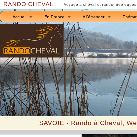
RANDO CHEVAL
Voyage à cheval et randonnée équest
Accueil
En France
A l'étranger
Thémat
S
AVOIE -
Rando à Cheval, We