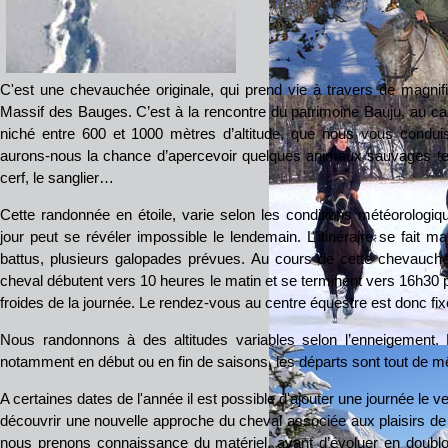
C'est une chevauchée originale, qui prend vie à travers de magn
Massif des Bauges. C’est à la rencontre du patrimoine Bauju, au car
niché entre 600 et 1000 mètres d’altitude, que nous vous conduis
aurons-nous la chance d’apercevoir quelques animaux sauvages tels 
cerf, le sanglier…
Cette randonnée en étoile, varie selon les conditions météorologique
jour peut se révéler impossible le lendemain. L'itinéraire se fait m
battus, plusieurs galopades prévues. Au cours de cette chevauché
cheval débutent vers 10 heures le matin et se terminent vers 16h30 p
froides de la journée. Le rendez-vous au centre équestre est donc fix
Nous randonnons à des altitudes variables selon l’enneigement
notamment en début ou en fin de saisons, les départs sont tout de
A certaines dates de l'année il est possible d'ajouter une journée le 
découvrir une nouvelle approche du cheval associée aux plaisirs de l'
nous prenons connaissance du matériel, avant d’évoluer en doublo