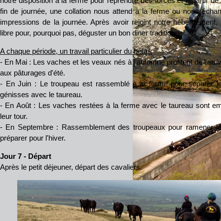
notre disposition à la ferme pour reprendre des forces et repartir de 
fin de journée, une collation nous attend à la ferme ou nous éch
impressions de la journée. Après avoir rejoint notre hébergement, 
libre pour, pourquoi pas, déguster un bon diner traditionnel.
A chaque période, un travail particulier du bétail:
- En Mai : Les vaches et les veaux nés à l'automne profitent de l'arr
aux pâturages d'été.
- En Juin : Le troupeau est rassemblé à la ferme pour séparer le
génisses avec le taureau.
- En Août : Les vaches restées à la ferme avec le taureau sont 
leur tour.
- En Septembre : Rassemblement des troupeaux pour ramener le b
préparer pour l'hiver.
Jour 7 - Départ
Après le petit déjeuner, départ des cavaliers.