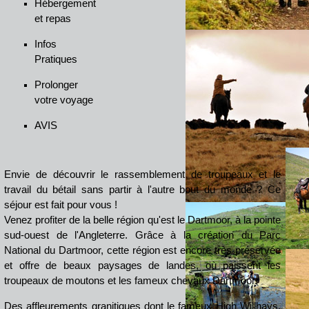
Hébergement
et repas
Infos
Pratiques
Prolonger
votre voyage
AVIS
Envie de découvrir le rassemblement de troupeaux et le
travail du bétail sans partir à l'autre bout du monde ? Ce
séjour est fait pour vous !
Venez profiter de la belle région qu'est le Dartmoor, à la pointe
sud-ouest de l'Angleterre. Grâce à la création du Parc
National du Dartmoor, cette région est encore très préservée
et offre de beaux paysages de landes, où paissent les
troupeaux de moutons et les fameux chevaux Dartmoor.
Des affleurements granitiques dont le fameux High Willhays,