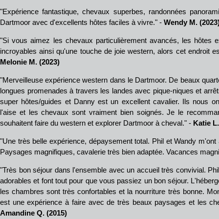
"
Expérience fantastique, chevaux superbes, randonnées panorami
Dartmoor avec d'excellents hôtes faciles à vivre." -
Wendy M. (2023
"
Si vous aimez les chevaux particulièrement avancés, les hôtes e
incroyables ainsi qu'une touche de joie western, alors cet endroit e
Melonie M. (2023)
"
Merveilleuse expérience western dans le Dartmoor. De beaux quarte
longues promenades à travers les landes avec pique-niques et arrêt
super hôtes/guides et Danny est un excellent cavalier. Ils nous ont
l'aise et les chevaux sont vraiment bien soignés. Je le recomm
souhaitent faire du western et explorer Dartmoor à cheval.
" -
Katie L.
"Une très belle expérience, dépaysement total. Phil et Wandy m'ont 
Paysages magnifiques, cavalerie très bien adaptée. Vacances magni
"Très bon séjour dans l'ensemble avec un accueil très convivial. P
adorables et font tout pour que vous passiez un bon séjour. L'hébe
les chambres sont très confortables et la nourriture très bonne. M
est une expérience à faire avec de très beaux paysages et les che
Amandine Q. (2015)