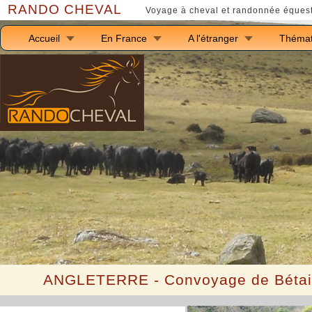
RANDO CHEVAL
Voyage à cheval et randonnée équest
Accueil
En France
A l'étranger
Thémat
ANGLETERRE
-
C
onvoyage de
B
éta