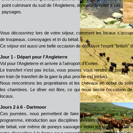
point culminant du sud de l'Angleterre, donnent du relief à ces
paysages.
Vous découvrirez lors de votre séjour, comment les locaux s'occup
de troupeaux, convoyages et tri du bétail.
Ce séjour est aussi une belle occasion de découvrir l'esprit "british" 
Jour 1 - Départ pour l'Angleterre
Vol pour l’Angleterre et arrivée à l'aéroport d’Exeter.
Le transfert n'est pas inclus, vous pouvez vous rendre au point de d
en train (le transfert de la gare la plus proche est inclus).
Nous rencontrons les propriétaires et les chevaux en début de soir
les chambres. Le dîner est libre, ce qui nous laisse l'occasion de
locaux.
Jours 2 à 6 - Dartmoor
Ces journées, nous permettent de faire une incursion dans la vie
programme, introduction aux disciplines western (lasso, barrel raci
de bétail, voir même de poneys sauvages selon les dates et tri de b