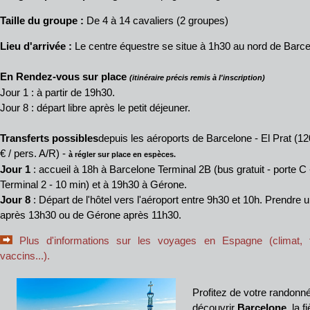
Taille du groupe :
De 4 à 14 cavaliers (2 groupes)
Lieu d'arrivée :
Le centre équestre se situe à 1h30 au nord de Barc
En Rendez-vous sur place
(itinéraire précis remis à l'inscription)
Jour 1 : à partir de 19h30.
Jour 8 : départ libre après le petit déjeuner.
Transferts possibles
depuis les aéroports de Barcelone - El Prat (12
€ / pers. A/R) -
à régler sur place en espèces.
Jour 1
: accueil à 18h à Barcelone Terminal 2B (bus gratuit - porte 
Terminal 2 - 10 min) et à 19h30 à Gérone.
Jour 8
: Départ de l'hôtel vers l'aéroport entre 9h30 et 10h. Prendre 
après 13h30 ou de Gérone après 11h30.
Plus d'informations sur les voyages en Espagne (climat, fo
vaccins...).
Profitez de votre randonn
découvrir
Barcelone
, la 