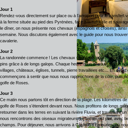
Jour 1
Rendez-vous directement sur place ou à l'aéroport pour le transfert v
à la ferme située au pied des Pyrénées, face à la naturelle et sauvag
le dîner, on nous présente nos chevaux (espagnols et croisés), ains
semaine. Nous discutons également avec le guide pour nous trouver l
cavalerie.
Jour 2
La randonnée commence ! Les chevaux sont prêts pour l’aventure. N
pins grâce à de longs galops. Chaque heure nous découvrons un nouv
villages, châteaux, églises, tunnels, pierre travaillées etc… En début
commençons à sentir que nous nous rapprochons de la côte, puis no
golfe de Roses.
Jour 3
Ce matin nous partons tôt en direction de la plage. Les kilomètres de
golfe de Roses s’étendent devant nous. Nous profitons de longs galop
retourner dans les terres en suivant la rivière Fluvia, et traversant u
nous rencontrons des oiseaux migrateurs. Le terrain est plat, avec 
champs. Pour déjeuner, nous arrivons à Castelló d'Empúries, où nou