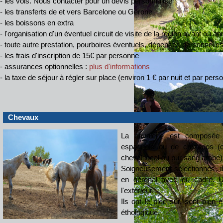
- les vols. Nous contacter pour un devis personnalisé
- les transferts de et vers Barcelone ou Gérone
- les boissons en extra
- l'organisation d'un éventuel circuit de visite de la région avant ou a
- toute autre prestation, pourboires éventuels, dépenses personnelle
- les frais d'inscription de 15€ par personne
- assurances optionnelles :
plus d'informations
- la taxe de séjour à régler sur place (environ 1 € par nuit et par pers
Chevaux
La cavalerie est composée
espagnole ou de cruzados (
cheval local ou pur sang arabe)
Soigneusement sélectionnés, i
en gérénal avec du cadre. U
l'extérieur.
Ils ont le pied sûr, sont bien
éthologique.