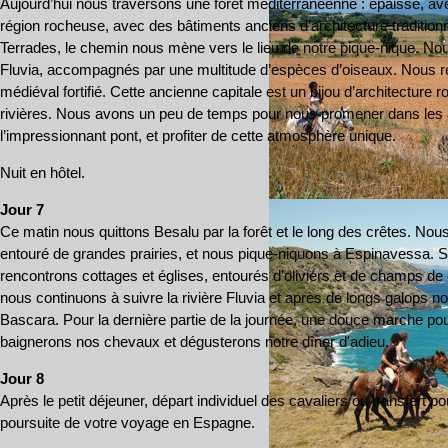
Aujourd’hui nous traversons une forêt méditerranéenne : épaisse, ave
région rocheuse, avec des bâtiments anciens d’architecture traditionne
Terrades, le chemin nous mène vers le lieu de notre pique-nique. Nou
Fluvia, accompagnés par une multitude d’espèces d’oiseaux. Nous re
médiéval fortifié. Cette ancienne capitale est un bijou d’architecture 
rivières. Nous avons un peu de temps pour nous promener dans les 
l’impressionnant pont, et profiter de cette atmosphère unique.
Nuit en hôtel.
Jour 7
Ce matin nous quittons Besalu par la forêt et le long des crêtes. Nou
entouré de grandes prairies, et nous pique-niquons à Espinavessa. 
rencontrons cottages et églises, entourés d’oliviers et de champs de 
nous continuons à suivre la rivière Fluvia et après de longs galops no
Bascara. Pour la dernière partie de la journée, une douce marche po
baignerons nos chevaux et dégusterons notre dîner d'adieu.
Jour 8
Après le petit déjeuner, départ individuel des cavaliers ou transfert po
poursuite de votre voyage en Espagne.