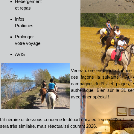
Hébergement
et repas
Infos
Pratiques
Prolonger
votre voyage
AVIS
Venez clore en beauté l'année
des façons la suivante ! Au 
campagne, forêts et plages, 
authentique. Bien sûr le 31 se
avec dîner spécial !
L'itinéraire ci-dessous concerne le départ qui a eu lieu en 2025. L'itin
sera très similaire, mais réactualisé courant 2026.