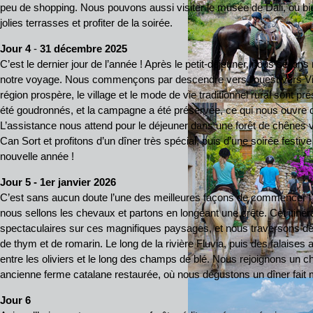
peu de shopping. Nous pouvons aussi visiter le musée de Dali, ou bi
jolies terrasses et profiter de la soirée.
Jour 4
-
31 décembre 2025
C’est le dernier jour de l’année ! Après le petit-déjeuner, nous sello
notre voyage. Nous commençons par descendre vers l’ouest vers Vila
région prospère, le village et le mode de vie traditionnel rural sont p
été goudronnés, et la campagne a été préservée, ce qui nous ouvre d
L’assistance nous attend pour le déjeuner dans une forêt de chênes v
Can Sort et profitons d’un dîner très spécial, puis d’une soirée festiv
nouvelle année !
Jour 5
- 1er janvier 2026
C’est sans aucun doute l’une des meilleures façons de commencer l’a
nous sellons les chevaux et partons en longeant une crête. Cet itinér
spectaculaires sur ces magnifiques paysages, et nous traversons des
de thym et de romarin. Le long de la rivière Fluvia, puis des falaises
entre les oliviers et le long des champs de blé. Nous rejoignons un c
ancienne ferme catalane restaurée, où nous dégustons un dîner fait 
Jour 6