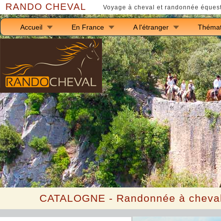
RANDO CHEVAL
Voyage à cheval et randonnée équest
Accueil
En France
A l'étranger
Thémat
C
ATALOGNE -
Randonnée à cheval